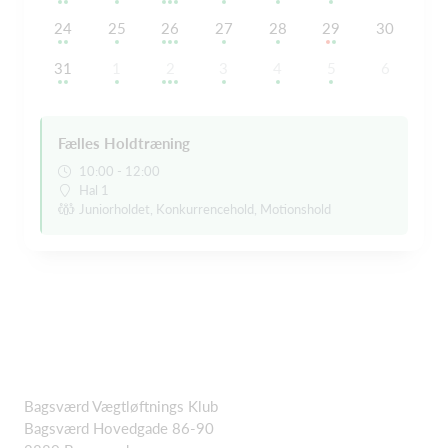
24
25
26
27
28
29
30
31
1
2
3
4
5
6
Fælles Holdtræning
10:00 - 12:00
Hal 1
Juniorholdet, Konkurrencehold, Motionshold
Bagsværd Vægtløftnings Klub
Bagsværd Hovedgade 86-90